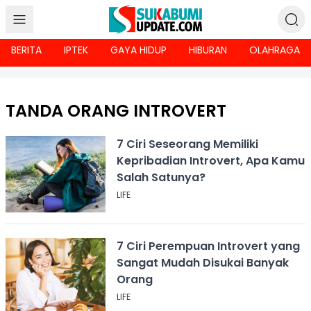
BERITA
IPTEK
GAYA HIDUP
HIBURAN
OLAHRAGA
TANDA ORANG INTROVERT
7 Ciri Seseorang Memiliki
Kepribadian Introvert, Apa Kamu
Salah Satunya?
LIFE
7 Ciri Perempuan Introvert yang
Sangat Mudah Disukai Banyak
Orang
LIFE