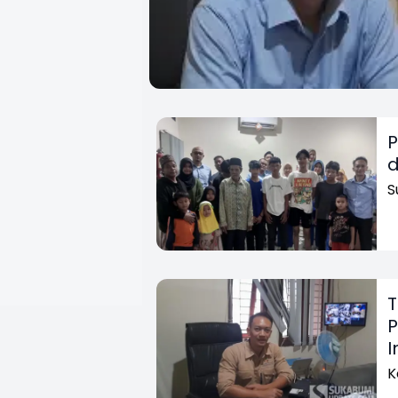
P
d
S
T
P
I
K