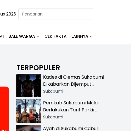
tus 2026
MI
BALE WARGA
CEK FAKTA
LAINNYA
TERPOPULER
Kades di Ciemas Sukabumi
Dikabarkan Dijemput
Satnarkoba, Polisi
Sukabumi
Benarkan Ada Penindakan
Pemkab Sukabumi Mulai
Berlakukan Tarif Parkir
Resmi di 13 Lokasi Wisata,
Sukabumi
Petugas Pakai Rompi
Ayah di Sukabumi Cabuli
Khusus