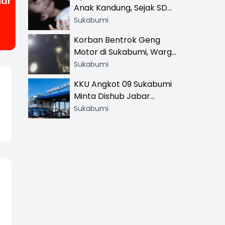
iar
Anak Kandung, Sejak SD
Hingga SMA
Sukabumi
Korban Bentrok Geng
Motor di Sukabumi, Warga
dan Sopir Tangki
Sukabumi
Pertamina Kena Bacok
KKU Angkot 09 Sukabumi
Minta Dishub Jabar
Tertibkan Trayek Ciawi-
Sukabumi
Cicurug: Ancam Mogok
Narik