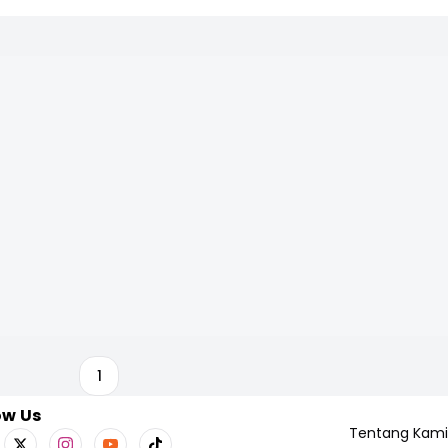
1
ow Us
Tentang Kami