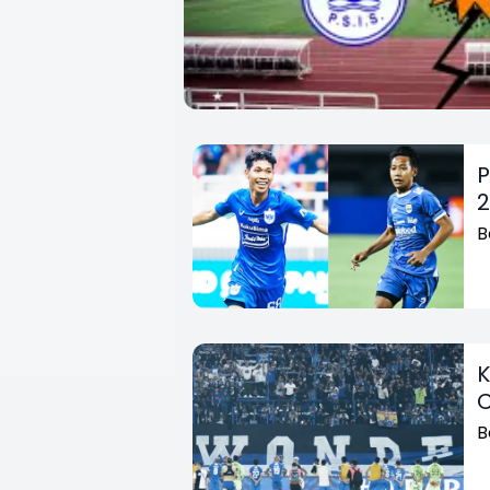
P
2
B
K
C
B