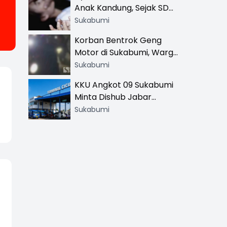
Anak Kandung, Sejak SD
Hingga SMA
Sukabumi
Korban Bentrok Geng
Motor di Sukabumi, Warga
dan Sopir Tangki
Sukabumi
Pertamina Kena Bacok
KKU Angkot 09 Sukabumi
Minta Dishub Jabar
Tertibkan Trayek Ciawi-
Sukabumi
Cicurug: Ancam Mogok
Narik