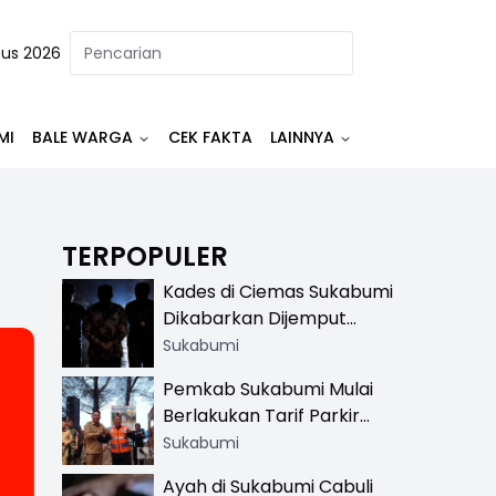
tus 2026
MI
BALE WARGA
CEK FAKTA
LAINNYA
TERPOPULER
Kades di Ciemas Sukabumi
Dikabarkan Dijemput
Satnarkoba, Polisi
Sukabumi
Benarkan Ada Penindakan
Pemkab Sukabumi Mulai
Berlakukan Tarif Parkir
Resmi di 13 Lokasi Wisata,
Sukabumi
Petugas Pakai Rompi
Ayah di Sukabumi Cabuli
Khusus