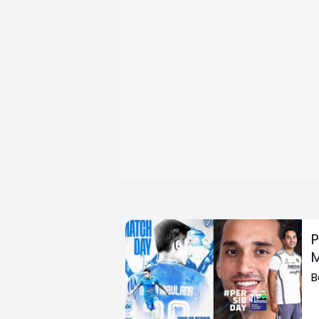
P
M
B