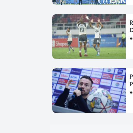
R
D
B
P
P
B