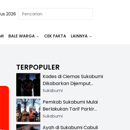
tus 2026
MI
BALE WARGA
CEK FAKTA
LAINNYA
TERPOPULER
Kades di Ciemas Sukabumi
Dikabarkan Dijemput
Satnarkoba, Polisi
Sukabumi
Benarkan Ada Penindakan
Pemkab Sukabumi Mulai
Berlakukan Tarif Parkir
Resmi di 13 Lokasi Wisata,
Sukabumi
Petugas Pakai Rompi
Ayah di Sukabumi Cabuli
Khusus