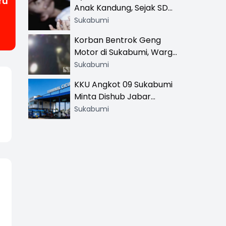
ru
Anak Kandung, Sejak SD
Hingga SMA
Sukabumi
Korban Bentrok Geng
Motor di Sukabumi, Warga
dan Sopir Tangki
Sukabumi
Pertamina Kena Bacok
KKU Angkot 09 Sukabumi
Minta Dishub Jabar
Tertibkan Trayek Ciawi-
Sukabumi
Cicurug: Ancam Mogok
Narik