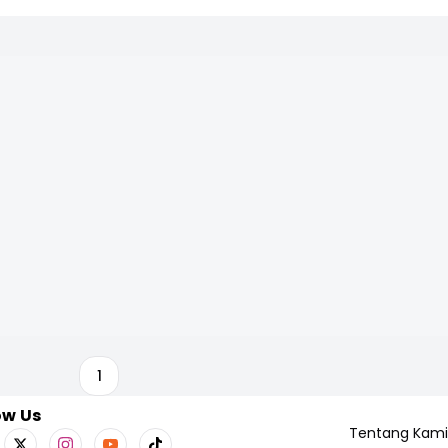
1
ow Us
Tentang Kami