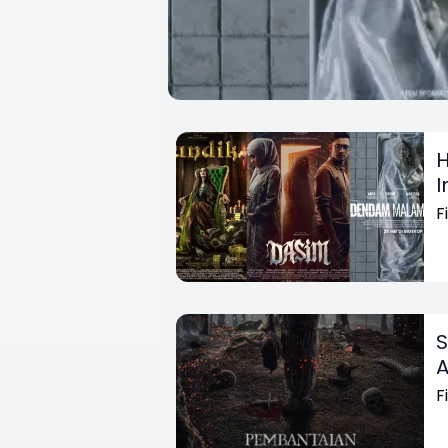
H
I
F
S
A
F