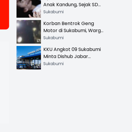
Anak Kandung, Sejak SD
Hingga SMA
Sukabumi
Korban Bentrok Geng
Motor di Sukabumi, Warga
dan Sopir Tangki
Sukabumi
Pertamina Kena Bacok
KKU Angkot 09 Sukabumi
Minta Dishub Jabar
Tertibkan Trayek Ciawi-
Sukabumi
Cicurug: Ancam Mogok
Narik