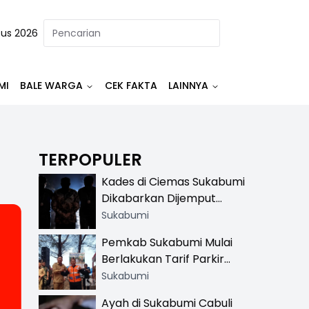
tus 2026
MI
BALE WARGA
CEK FAKTA
LAINNYA
TERPOPULER
Kades di Ciemas Sukabumi
Dikabarkan Dijemput
Satnarkoba, Polisi
Sukabumi
Benarkan Ada Penindakan
Pemkab Sukabumi Mulai
Berlakukan Tarif Parkir
Resmi di 13 Lokasi Wisata,
Sukabumi
Petugas Pakai Rompi
Ayah di Sukabumi Cabuli
Khusus