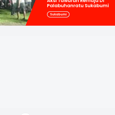
Aksi Tawuran Remaja Di
Palabuhanratu Sukabumi
Sukabumi