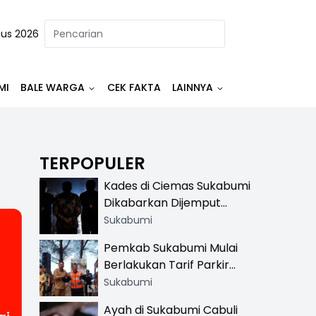
tus 2026
MI
BALE WARGA
CEK FAKTA
LAINNYA
TERPOPULER
Kades di Ciemas Sukabumi
Dikabarkan Dijemput
Satnarkoba, Polisi
Sukabumi
Benarkan Ada Penindakan
Pemkab Sukabumi Mulai
Berlakukan Tarif Parkir
Resmi di 13 Lokasi Wisata,
Sukabumi
Petugas Pakai Rompi
Ayah di Sukabumi Cabuli
Khusus