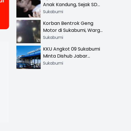
ai
Anak Kandung, Sejak SD
Hingga SMA
Sukabumi
Korban Bentrok Geng
Motor di Sukabumi, Warga
dan Sopir Tangki
Sukabumi
Pertamina Kena Bacok
KKU Angkot 09 Sukabumi
Minta Dishub Jabar
Tertibkan Trayek Ciawi-
Sukabumi
Cicurug: Ancam Mogok
Narik