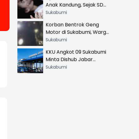
Anak Kandung, Sejak SD
Hingga SMA
Sukabumi
Korban Bentrok Geng
Motor di Sukabumi, Warga
dan Sopir Tangki
Sukabumi
Pertamina Kena Bacok
KKU Angkot 09 Sukabumi
Minta Dishub Jabar
Tertibkan Trayek Ciawi-
Sukabumi
Cicurug: Ancam Mogok
Narik