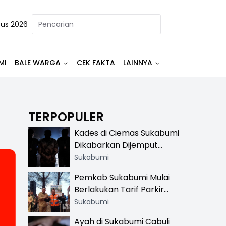
tus 2026
MI
BALE WARGA
CEK FAKTA
LAINNYA
TERPOPULER
Kades di Ciemas Sukabumi
Dikabarkan Dijemput
Satnarkoba, Polisi
Sukabumi
Benarkan Ada Penindakan
Pemkab Sukabumi Mulai
Berlakukan Tarif Parkir
Resmi di 13 Lokasi Wisata,
Sukabumi
Petugas Pakai Rompi
Ayah di Sukabumi Cabuli
Khusus