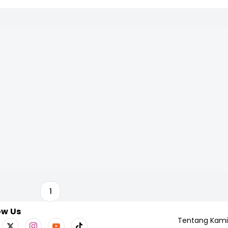
1
ow Us
Tentang Kami