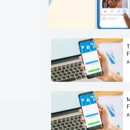
T
F
A
M
F
A