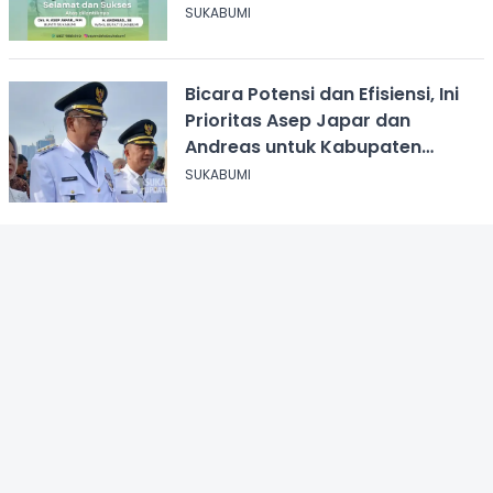
Bupati Periode 2025-2030
SUKABUMI
Bicara Potensi dan Efisiensi, Ini
Prioritas Asep Japar dan
Andreas untuk Kabupaten
Sukabumi
SUKABUMI