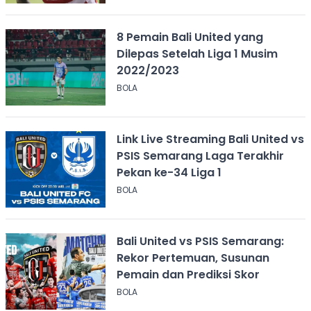
8 Pemain Bali United yang
Dilepas Setelah Liga 1 Musim
2022/2023
BOLA
Link Live Streaming Bali United vs
PSIS Semarang Laga Terakhir
Pekan ke-34 Liga 1
BOLA
Bali United vs PSIS Semarang:
Rekor Pertemuan, Susunan
Pemain dan Prediksi Skor
BOLA