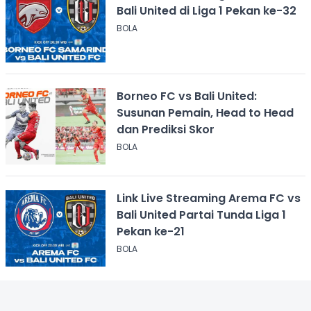
Bali United di Liga 1 Pekan ke-32
BOLA
Borneo FC vs Bali United:
Susunan Pemain, Head to Head
dan Prediksi Skor
BOLA
Link Live Streaming Arema FC vs
Bali United Partai Tunda Liga 1
Pekan ke-21
BOLA