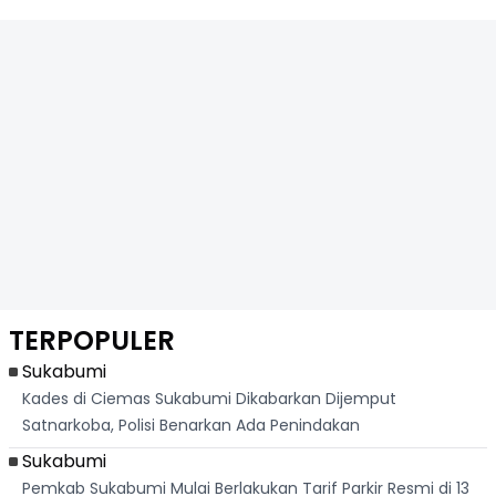
TERPOPULER
Sukabumi
Kades di Ciemas Sukabumi Dikabarkan Dijemput
Satnarkoba, Polisi Benarkan Ada Penindakan
Sukabumi
Pemkab Sukabumi Mulai Berlakukan Tarif Parkir Resmi di 13