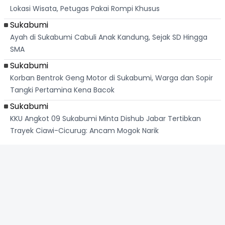
Lokasi Wisata, Petugas Pakai Rompi Khusus
Sukabumi
Ayah di Sukabumi Cabuli Anak Kandung, Sejak SD Hingga
SMA
Sukabumi
Korban Bentrok Geng Motor di Sukabumi, Warga dan Sopir
Tangki Pertamina Kena Bacok
Sukabumi
KKU Angkot 09 Sukabumi Minta Dishub Jabar Tertibkan
Trayek Ciawi-Cicurug: Ancam Mogok Narik