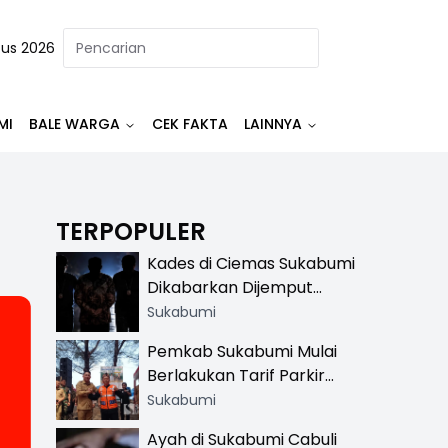
tus 2026
MI
BALE WARGA
CEK FAKTA
LAINNYA
TERPOPULER
Kades di Ciemas Sukabumi
Dikabarkan Dijemput
Satnarkoba, Polisi
Sukabumi
Benarkan Ada Penindakan
Pemkab Sukabumi Mulai
Berlakukan Tarif Parkir
Resmi di 13 Lokasi Wisata,
Sukabumi
Petugas Pakai Rompi
Ayah di Sukabumi Cabuli
Khusus