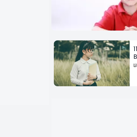
1
B
L