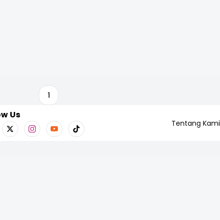
1
ow Us
Tentang Kami