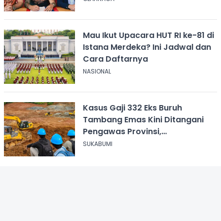
Mau Ikut Upacara HUT RI ke-81 di
Istana Merdeka? Ini Jadwal dan
Cara Daftarnya
NASIONAL
Kasus Gaji 332 Eks Buruh
Tambang Emas Kini Ditangani
Pengawas Provinsi,
Disnakertrans Sukabumi Terus
SUKABUMI
Dampingi