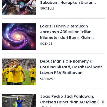
Sukabumi Harapkan Uluran
Tangan KDM
SUKABUMI
Lokasi Tuhan Ditemukan
Jaraknya 439 Miliar Triliun
Kilometer dari Bumi, Klaim
Ilmuwan Harvard
SCIENCE
Debut Manis Ole Romeny di
Fortuna Sittard, Cetak Gol Saat
Lawan PSV Eindhoven
OLAHRAGA
Joao Pedro Jadi Pahlawan,
Chelsea Hancurkan AC Milan 3-0