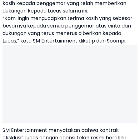
kasih kepada penggemar yang telah memberikan
dukungan kepada Lucas selama ini.
“Kami ingin mengucapkan terima kasih yang sebesar-
besarnya kepada semua penggemar atas cinta dan
dukungan yang terus menerus diberikan kepada
Lucas,” kata SM Entertainment dikutip dari Soompi.
SM Entertainment menyatakan bahwa kontrak
eksklusif Lucas dengan agensi telah resmi berakhir