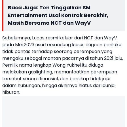
Baca Juga:
Ten Tinggalkan SM
Entertainment Usai Kontrak Berakhir,
Masih Bersama NCT dan WayV
Sebelumnya, Lucas resmi keluar dari NCT dan WayV
pada Mei 2023 usai tersandung kasus dugaan perilaku
tidak pantas terhadap seorang perempuan yang
mengaku sebagai mantan pacarnya di tahun 2021 lalu.
Pemilik nama lengkap Wong Yukhei itu diduga
melakukan gaslighting, memanfaatkan perempuan
tersebut secara finansial, dan bersikap tidak jujur
dalam hubungan, hingga akhirnya hiatus dari dunia
hiburan.