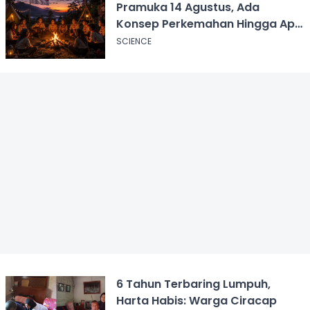
Pramuka 14 Agustus, Ada
Konsep Perkemahan Hingga Api
Unggun
SCIENCE
6 Tahun Terbaring Lumpuh,
Harta Habis: Warga Ciracap