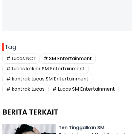
Tag
# Lucas NCT
# SM Entertainment
# Lucas keluar SM Entertainment
# kontrak Lucas SM Entertainment
# kontrak Lucas
# Lucas SM Entertainment
BERITA TERKAIT
Ten Tinggalkan SM