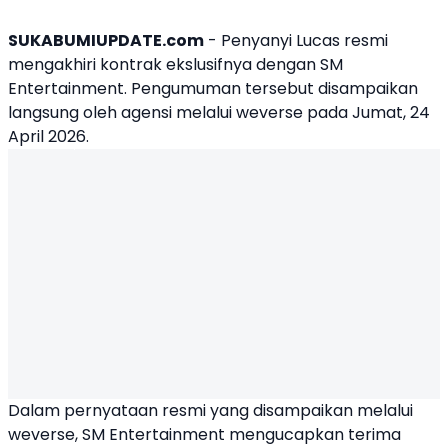
SUKABUMIUPDATE.com
- Penyanyi Lucas resmi
mengakhiri kontrak ekslusifnya dengan
SM
Entertainment
. Pengumuman tersebut disampaikan
langsung oleh agensi melalui weverse pada Jumat, 24
April 2026.
Dalam pernyataan resmi yang disampaikan melalui
weverse, SM Entertainment mengucapkan terima