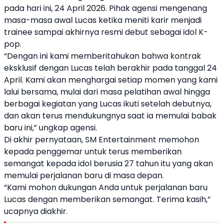
pada hari ini, 24 April 2026. Pihak agensi mengenang
masa-masa awal Lucas ketika meniti karir menjadi
trainee sampai akhirnya resmi debut sebagai idol K-
pop.
“Dengan ini kami memberitahukan bahwa kontrak
eksklusif dengan Lucas telah berakhir pada tanggal 24
April. Kami akan menghargai setiap momen yang kami
lalui bersama, mulai dari masa pelatihan awal hingga
berbagai kegiatan yang Lucas ikuti setelah debutnya,
dan akan terus mendukungnya saat ia memulai babak
baru ini,” ungkap agensi.
Di akhir pernyataan, SM Entertainment memohon
kepada penggemar untuk terus memberikan
semangat kepada idol berusia 27 tahun itu yang akan
memulai perjalanan baru di masa depan.
“Kami mohon dukungan Anda untuk perjalanan baru
Lucas dengan memberikan semangat. Terima kasih,”
ucapnya diakhir.