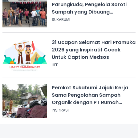
Parungkuda, Pengelola Soroti
Sampah yang Dibuang
Sembarangan
SUKABUMI
31 Ucapan Selamat Hari Pramuka
2026 yang Inspiratif Cocok
Untuk Caption Medsos
LIFE
Pemkot Sukabumi Jajaki Kerja
Sama Pengolahan Sampah
Organik dengan PT Rumah
Magot Selabintana
INSPIRASI