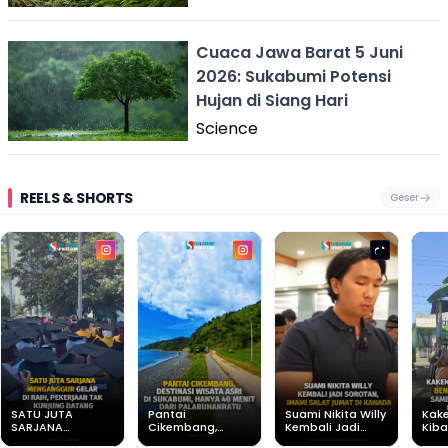
Cuaca Jawa Barat 5 Juni
2026: Sukabumi Potensi
Hujan di Siang Hari
Science
REELS & SHORTS
Geser
SATU JUTA
Pantai
Suami Nikita Willy
Kake
SARJANA
Cikembang,
Kembali Jadi
Kiba
MENGANGGUR
Destinasi Wisata
Sorotan, Imami
Mera