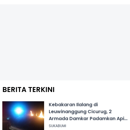
BERITA TERKINI
Kebakaran Ilalang di
Leuwinanggung Cicurug, 2
Armada Damkar Padamkan Api
Dalam 20 Menit
SUKABUMI