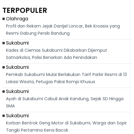
GELAR DI RAIH,
Asri Di Sukabumi,
Salat Jumat Di
Samb
PEKERJAAN TAK
Hanya 40 Menit
Kanada
Lagu
TERPOPULER
KUNJUNG
Dari
Ray
DATANG
Palabuhanratu
Olahraga
Profil dan Rekam Jejak Danijel Loncar, Bek Kroasia yang
Resmi Gabung Persib Bandung
Sukabumi
Kades di Ciemas Sukabumi Dikabarkan Dijemput
Satnarkoba, Polisi Benarkan Ada Penindakan
Sukabumi
Pemkab Sukabumi Mulai Berlakukan Tarif Parkir Resmi di 13
Lokasi Wisata, Petugas Pakai Rompi Khusus
Sukabumi
Ayah di Sukabumi Cabuli Anak Kandung, Sejak SD Hingga
SMA
Sukabumi
Korban Bentrok Geng Motor di Sukabumi, Warga dan Sopir
Tangki Pertamina Kena Bacok