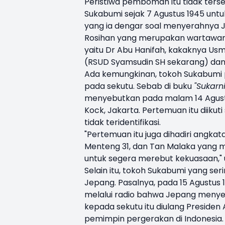
Peristiwa pemboman itu tidak terse
Sukabumi sejak 7 Agustus 1945 unt
yang ia dengar soal menyerahnya 
Rosihan yang merupakan wartawan 
yaitu Dr Abu Hanifah, kakaknya Us
(RSUD Syamsudin SH sekarang) dan t
Ada kemungkinan, tokoh Sukabum
pada sekutu. Sebab di buku
"Sukar
menyebutkan pada malam 14 Agustus
Kock, Jakarta. Pertemuan itu diiku
tidak teridentifikasi.
"Pertemuan itu juga dihadiri angka
Menteng 31, dan Tan Malaka yang 
untuk segera merebut kekuasaan,"
Selain itu, tokoh Sukabumi yang se
Jepang. Pasalnya, pada 15 Agustus
melalui radio bahwa Jepang meny
kepada sekutu itu diulang Presiden
pemimpin pergerakan di Indonesia.