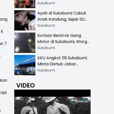
Resmi di 13 Lokasi Wisata,
Sukabumi
Petugas Pakai Rompi
Ayah di Sukabumi Cabuli
Khusus
pang
Anak Kandung, Sejak SD
Hingga SMA
Sukabumi
 K
Korban Bentrok Geng
Motor di Sukabumi, Warga
an 7
dan Sopir Tangki
Sukabumi
Pertamina Kena Bacok
,
KKU Angkot 09 Sukabumi
Minta Dishub Jabar
Tertibkan Trayek Ciawi-
Sukabumi
Cicurug: Ancam Mogok
ukan
Narik
VIDEO
tapi
s