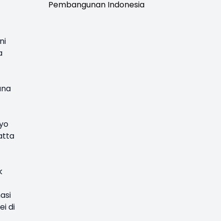
Pembangunan Indonesia
ni
a
ana
kyo
atta
k
asi
i di