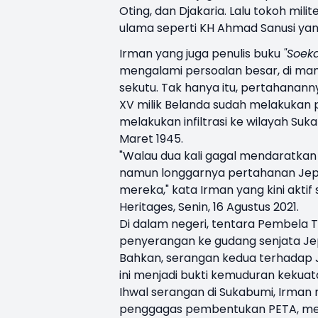
Oting, dan Djakaria. Lalu tokoh mili
ulama seperti KH Ahmad Sanusi yang
Irman yang juga penulis buku
"Soek
mengalami persoalan besar, di mana
sekutu. Tak hanya itu, pertahanann
XV milik Belanda sudah melakukan p
melakukan infiltrasi ke wilayah S
Maret 1945.
"Walau dua kali gagal mendaratkan 
namun longgarnya pertahanan Jep
mereka," kata Irman yang kini akti
Heritages, Senin, 16 Agustus 2021.
Di dalam negeri, tentara Pembela 
penyerangan ke gudang senjata Je
Bahkan, serangan kedua terhadap Je
ini menjadi bukti kemuduran kekuat
Ihwal serangan di Sukabumi, Irman 
penggagas pembentukan PETA, mend