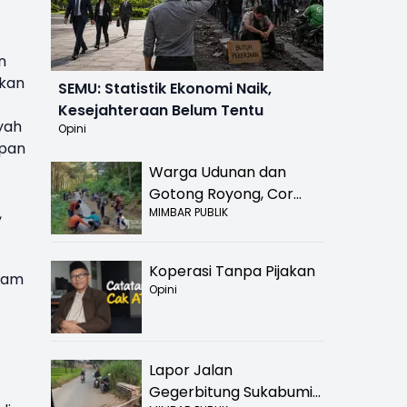
n
rkan
SEMU: Statistik Ekonomi Naik,
Kesejahteraan Belum Tentu
yah
Opini
upan
Warga Udunan dan
Gotong Royong, Cor
,
MIMBAR PUBLIK
Jalan Hancur di
Nyalindung Sukabumi
Koperasi Tanpa Pijakan
tdam
Opini
Lapor Jalan
Gegerbitung Sukabumi