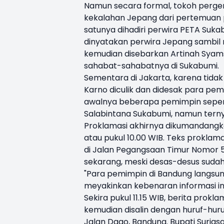
Namun secara formal, tokoh perg
kekalahan Jepang dari pertemuan pe
satunya dihadiri perwira PETA Suka
dinyatakan perwira Jepang sambil
kemudian disebarkan Artinah Syamsu
sahabat-sahabatnya di Sukabumi.
Sementara di Jakarta, karena tidak
Karno diculik dan didesak para p
awalnya beberapa pemimpin seper
Salabintana Sukabumi, namun tern
Proklamasi akhirnya dikumandangka
atau pukul 10.00 WIB. Teks prokl
di Jalan Pegangsaan Timur Nomor 5
sekarang, meski desas-desus suda
"Para pemimpin di Bandung langsu
meyakinkan kebenaran informasi ini
Sekira pukul 11.15 WIB, berita prok
kemudian disalin dengan huruf-huru
Jalan Dago, Bandung. Bupati Suria