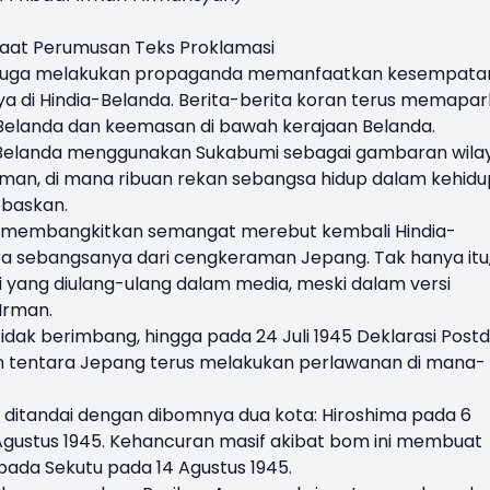
aat Perumusan Teks Proklamasi
da juga melakukan propaganda memanfaatkan kesempata
 di Hindia-Belanda. Berita-berita koran terus memapa
Belanda dan keemasan di bawah kerajaan Belanda.
 Belanda menggunakan Sukabumi sebagai gambaran wila
yaman, di mana ribuan rekan sebangsa hidup dalam kehid
bebaskan.
na membangkitkan semangat merebut kembali Hindia-
 sebangsanya dari cengkeraman Jepang. Tak hanya itu
i yang diulang-ulang dalam media, meski dalam versi
Irman.
idak berimbang, hingga pada 24 Juli 1945 Deklarasi Pos
tentara Jepang terus melakukan perlawanan di mana-
ditandai dengan dibomnya dua kota: Hiroshima pada 6
Agustus 1945. Kehancuran masif akibat bom ini membuat
ada Sekutu pada 14 Agustus 1945.