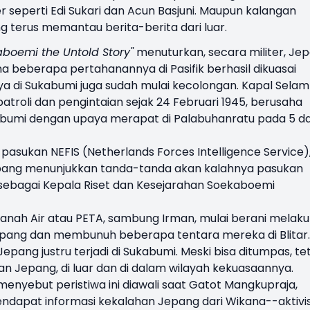
ter seperti Edi Sukari dan Acun Basjuni. Maupun kalangan
 terus memantau berita-berita dari luar.
aboemi the Untold Story"
menuturkan, secara militer, Je
 beberapa pertahanannya di Pasifik berhasil dikuasai
ya di Sukabumi juga sudah mulai kecolongan. Kapal Selam
atroli dan pengintaian sejak 24 Februari 1945, berusaha
ukabumi dengan upaya merapat di Palabuhanratu pada 5 d
pasukan NEFIS (Netherlands Forces Intelligence Service)
ang menunjukkan tanda-tanda akan kalahnya pasukan
f sebagai Kepala Riset dan Kesejarahan Soekaboemi
Tanah Air atau PETA, sambung Irman, mulai berani melak
pang dan membunuh beberapa tentara mereka di Blitar.
pang justru terjadi di Sukabumi. Meski bisa ditumpas, te
an Jepang, di luar dan di dalam wilayah kekuasaannya.
menyebut peristiwa ini diawali saat Gatot Mangkupraja,
apat informasi kekalahan Jepang dari Wikana--aktivi