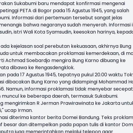
erakan Sukabumi baru mendapat konfirmasi mengenai
tinggi PETA di Bogor pada 15 Agustus 1945, yang salah
bumi. Informasi dari pertemuan tersebut sangat jelas
 menangis bahwa negaranya sudah menyerah. Informasi i
din, istri Wali Kota Syamsudin, keesokan harinya, kepad
 ada kejelasan soal perebutan kekuasaan, akhirnya Bung
emuda untuk membacakan proklamasi kemerdekaan, di m
ti Achmad Soebardjo mengira Bung Karno dibuang ke
yata dibawa ke Rengasdengklok.
n pada 17 Agustus 1945, tepatnya pukul 20.00 waktu To
amasi dibacakan Bung Karno yang didampingi Mohammad H
6. Namun, informasi proklamasi tidak menyebar secepat
h muncul ke beberapa daerah, termasuk Sukabumi.
ng mengirimkan R Jerman Prawirawinata ke Jakarta untu
," ucap Irman.
lamasi diterima kantor berita Domei Bandung. Teks proklam
f besar dan ditempelkan pada papan tulis di kantor Dome
saputra juga memerintahkan melalui telepon agar