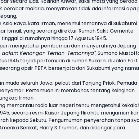
bar secara luas. Rosihan Anwar, saksi mata yang berada 
uk berobat malaria, menyatakan tidak ada informasi apa 
Jepang.
Asia Raya, kata Irman, menemui temannya di Sukabumi
mar Ismail, yang seorang direktur Rumah Sakit Gemente
inggal di rumahnya hingga 17 Agustus 1945.
i pun mengetahui pemboman dan menyerahnya Jepang
ni dalam Kenangan Teman-Temannya"
, Sumono Mustoff
 1945 terjadi pertemuan di rumah Sukarni di Jalan Fort
ti seorang opsir PETA bersenjata dari Sukabumi yang nam
tan muda seluruh Jawa, pelaut dari Tanjung Priok, Pemuda
menyamar. Pertemuan ini membahas tentang keinginan
 ungkap Irman.
ring memantau radio luar negeri tentu mengetahui kekal
 1945, secara resmi Kaisar Jepang Hirohito mengumumka
erah kepada Sekutu. Pengumuman penyerahan tanpa sya
 Amerika Serikat, Harry S Truman, dan didengar para