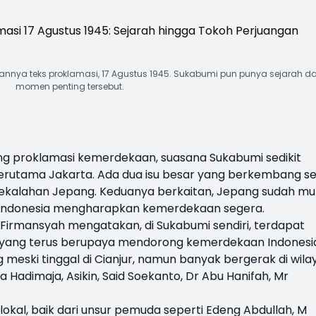
nnya teks proklamasi, 17 Agustus 1945. Sukabumi pun punya sejarah d
momen penting tersebut.
ng
proklamasi
kemerdekaan, suasana Sukabumi sedikit
 terutama Jakarta. Ada dua isu besar yang berkembang se
 kekalahan Jepang. Keduanya berkaitan, Jepang sudah mul
Indonesia mengharapkan kemerdekaan segera.
irmansyah mengatakan, di Sukabumi sendiri, terdapat
l yang terus berupaya mendorong kemerdekaan Indonesi
 meski tinggal di Cianjur, namun banyak bergerak di wila
Hadimaja, Asikin, Said Soekanto, Dr Abu Hanifah, Mr
 lokal, baik dari unsur pemuda seperti Edeng Abdullah, M