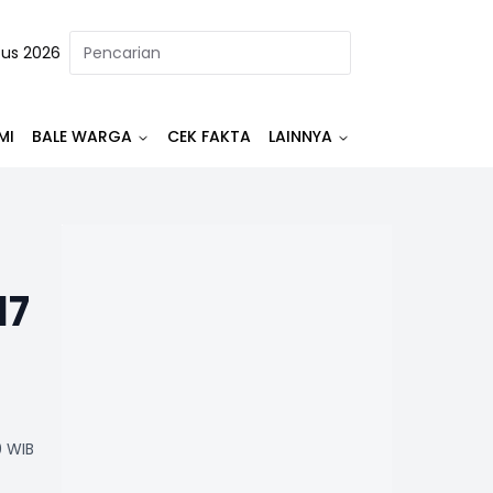
tus 2026
MI
BALE WARGA
CEK FAKTA
LAINNYA
17
0 WIB