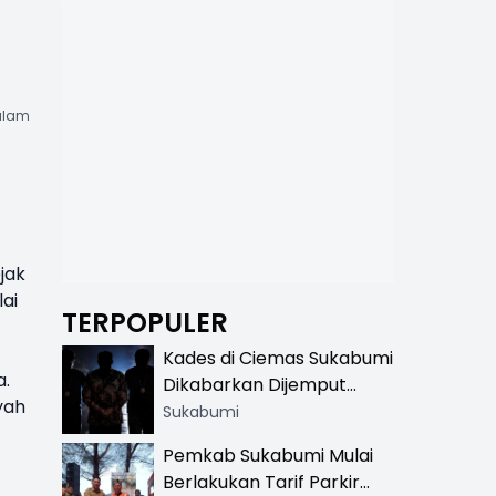
alam
jak
ai
TERPOPULER
Kades di Ciemas Sukabumi
a.
Dikabarkan Dijemput
yah
Satnarkoba, Polisi
Sukabumi
Benarkan Ada Penindakan
Pemkab Sukabumi Mulai
Berlakukan Tarif Parkir