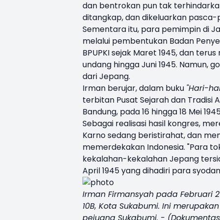
dan bentrokan pun tak terhindarka
ditangkap, dan dikeluarkan pasca-p
Sementara itu, para pemimpin di J
melalui pembentukan Badan Penyel
BPUPKI sejak Maret 1945, dan teru
undang hingga Juni 1945. Namun,
dari Jepang.
Irman berujar, dalam buku
"Hari-ha
terbitan Pusat Sejarah dan Tradisi 
Bandung, pada 16 hingga 18 Mei 194
Sebagai realisasi hasil kongres, m
Karno sedang beristirahat, dan m
memerdekakan Indonesia. "Para tok
kekalahan-kekalahan Jepang tersia
April 1945 yang dihadiri para syod
Irman Firmansyah pada Februari 2
10B, Kota Sukabumi. Ini merupaka
pejuang Sukabumi. - (Dokumentasi