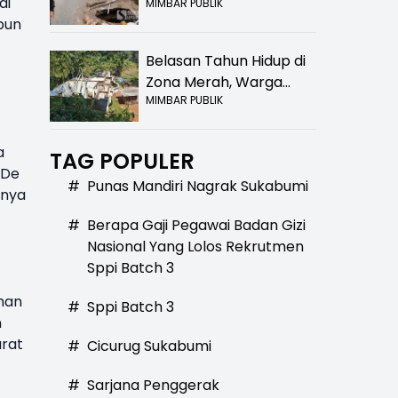
di
MIMBAR PUBLIK
Bolong! Bahaya Bagi
pun
Pengendara
Belasan Tahun Hidup di
Zona Merah, Warga
MIMBAR PUBLIK
Kampung Nangewer
Purabaya Masih
Menanti Kepastian
a
TAG POPULER
Relokasi
 De
#
Punas Mandiri Nagrak Sukabumi
anya
#
Berapa Gaji Pegawai Badan Gizi
Nasional Yang Lolos Rekrutmen
Sppi Batch 3
ahan
#
Sppi Batch 3
n
rat
#
Cicurug Sukabumi
#
Sarjana Penggerak