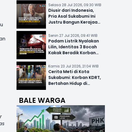
Selasa 28 Jul 2026, 09:30 WIB
Diusir dari Indonesia,
Pria Asal Sukabumi Ini
Justru Bangun Kerajaan
au
Hotel Mewah Dunia
Senin 27 Jul 2026, 09:41 WIB
aan
Padam Listrik Nyalakan
Lilin, Identitas 3 Bocah
Kakak Beradik Korban
Kebakaran di Nyalindung
Kamis 23 Jul 2026, 21:04 WIB
Cerita Meti di Kota
Sukabumi: Korban KDRT,
Bertahan Hidup di
Musala-MCK Bersama 2
Anaknya
BALE WARGA
r
as