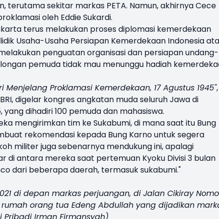
n, terutama sekitar markas PETA. Namun, akhirnya Cece
roklamasi oleh Eddie Sukardi.
akarta terus melakukan proses diplomasi kemerdekaan
idik Usaha-Usaha Persiapan Kemerdekaan Indonesia at
s melakukan penguatan organisasi dan persiapan undang-
 golongan pemuda tidak mau menunggu hadiah kemerdek
ri Menjelang Proklamasi Kemerdekaan, 17 Agustus 1945"
,
ABRI, digelar kongres angkatan muda seluruh Jawa di
5, yang dihadiri 100 pemuda dan mahasiswa.
ereka mengirimkan tim ke Sukabumi, di mana saat itu Bung
embuat rekomendasi kepada Bung Karno untuk segera
oh militer juga sebenarnya mendukung ini, apalagi
r di antara mereka saat pertemuan Kyoku Divisi 3 bulan
anco dari beberapa daerah, termasuk sukabumi."
021 di depan markas perjuangan, di Jalan Cikiray Nomo
n rumah orang tua Edeng Abdullah yang dijadikan mark
 Pribadi Irman Firmansyah)