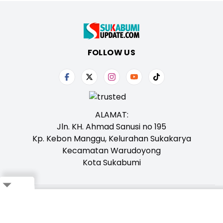
FOLLOW US
ALAMAT:
Jln. KH. Ahmad Sanusi no 195
Kp. Kebon Manggu, Kelurahan Sukakarya
Kecamatan Warudoyong
Kota Sukabumi
Close
Tentang Kami
Redaksi
Iklan
Karir
Kontak
Pedoman
Ikuti Whatsapp Channel Kami,
Klik Disini!