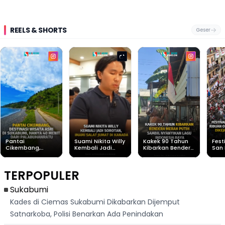
REELS & SHORTS
Geser
Pantai
Suami Nikita Willy
Kakek 90 Tahun
Fest
Cikembang,
Kembali Jadi
Kibarkan Bendera
San 
Destinasi Wisata
Sorotan, Imami
Merah Putih
Rib
Asri Di Sukabumi,
Salat Jumat Di
Sambil Nyanyikan
Berl
Hanya 40 Menit
Kanada
Lagu Indonesia
Dike
TERPOPULER
Dari
Raya
Ban
Palabuhanratu
Sukabumi
Kades di Ciemas Sukabumi Dikabarkan Dijemput
Satnarkoba, Polisi Benarkan Ada Penindakan