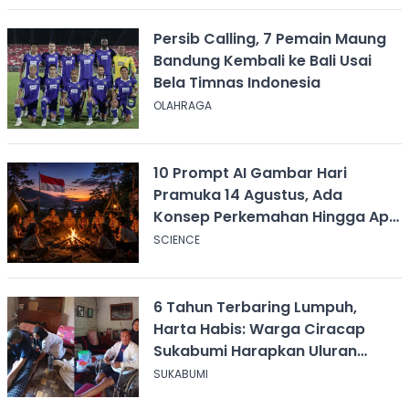
Persib Calling, 7 Pemain Maung
Bandung Kembali ke Bali Usai
Bela Timnas Indonesia
OLAHRAGA
10 Prompt AI Gambar Hari
Pramuka 14 Agustus, Ada
Konsep Perkemahan Hingga Api
Unggun
SCIENCE
6 Tahun Terbaring Lumpuh,
Harta Habis: Warga Ciracap
Sukabumi Harapkan Uluran
Tangan KDM
SUKABUMI