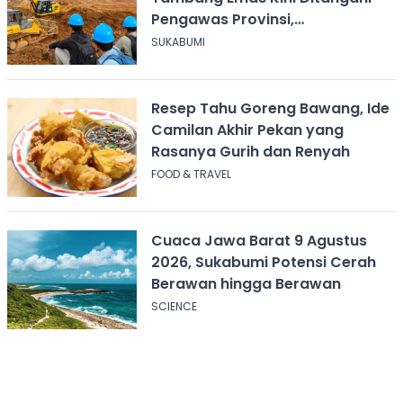
Pengawas Provinsi,
Disnakertrans Sukabumi Terus
SUKABUMI
Dampingi
Resep Tahu Goreng Bawang, Ide
Camilan Akhir Pekan yang
Rasanya Gurih dan Renyah
FOOD & TRAVEL
Cuaca Jawa Barat 9 Agustus
2026, Sukabumi Potensi Cerah
Berawan hingga Berawan
SCIENCE