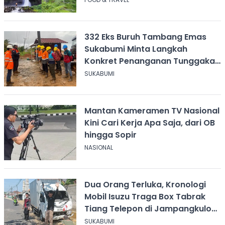
332 Eks Buruh Tambang Emas
Sukabumi Minta Langkah
Konkret Penanganan Tunggakan
Gaji Rp8,4 Miliar
SUKABUMI
Mantan Kameramen TV Nasional
Kini Cari Kerja Apa Saja, dari OB
hingga Sopir
NASIONAL
Dua Orang Terluka, Kronologi
Mobil Isuzu Traga Box Tabrak
Tiang Telepon di Jampangkulon
Sukabumi
SUKABUMI