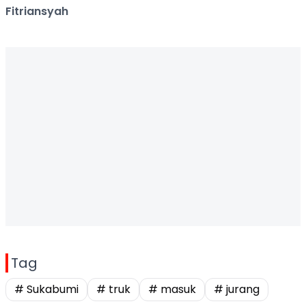
Fitriansyah
Tag
# Sukabumi
# truk
# masuk
# jurang