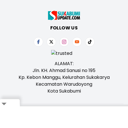
FOLLOW US
ALAMAT:
Jln. KH. Ahmad Sanusi no 195
Kp. Kebon Manggu, Kelurahan Sukakarya
Kecamatan Warudoyong
Kota Sukabumi
Close
Tentang Kami
Redaksi
Iklan
Karir
Kontak
Pedoman
Ikuti Whatsapp Channel Kami,
Klik Disini!