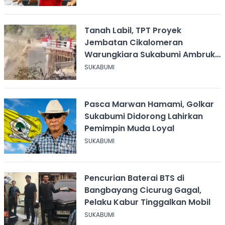
Tanah Labil, TPT Proyek
Jembatan Cikalomeran
Warungkiara Sukabumi Ambruk
Saat Pengurugan
SUKABUMI
Pasca Marwan Hamami, Golkar
Sukabumi Didorong Lahirkan
Pemimpin Muda Loyal
SUKABUMI
Pencurian Baterai BTS di
Bangbayang Cicurug Gagal,
Pelaku Kabur Tinggalkan Mobil
SUKABUMI