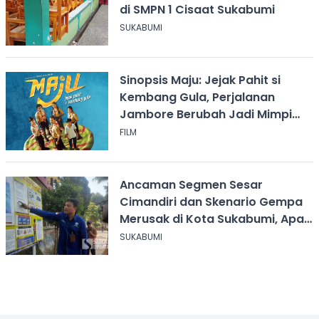
di SMPN 1 Cisaat Sukabumi
SUKABUMI
Sinopsis Maju: Jejak Pahit si
Kembang Gula, Perjalanan
Jambore Berubah Jadi Mimpi
Buruk
FILM
Ancaman Segmen Sesar
Cimandiri dan Skenario Gempa
Merusak di Kota Sukabumi, Apa
yang Harus Dilakukan?
SUKABUMI