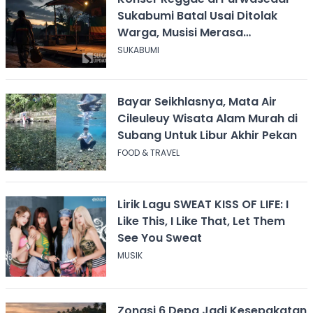
Sukabumi Batal Usai Ditolak
Warga, Musisi Merasa
Didiskreditkan
SUKABUMI
Bayar Seikhlasnya, Mata Air
Cileuleuy Wisata Alam Murah di
Subang Untuk Libur Akhir Pekan
FOOD & TRAVEL
Lirik Lagu SWEAT KISS OF LIFE: I
Like This, I Like That, Let Them
See You Sweat
MUSIK
Zonasi 6 Depa Jadi Kesepakatan