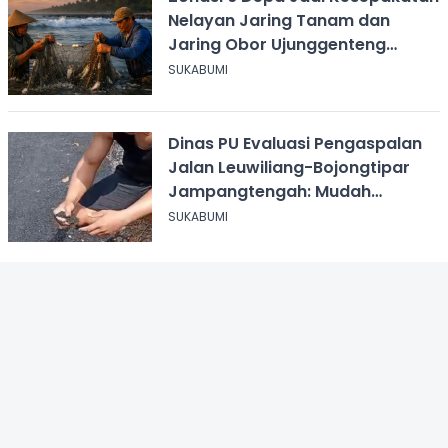
Nelayan Jaring Tanam dan
Jaring Obor Ujunggenteng
Sukabumi
SUKABUMI
Dinas PU Evaluasi Pengaspalan
Jalan Leuwiliang-Bojongtipar
Jampangtengah: Mudah
Mengelupas
SUKABUMI