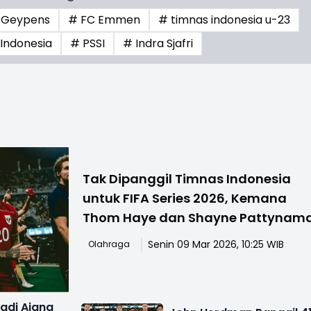
 Geypens
# FC Emmen
# timnas indonesia u-23
Indonesia
# PSSI
# Indra Sjafri
Tak Dipanggil Timnas Indonesia
untuk FIFA Series 2026, Kemana
Thom Haye dan Shayne Pattynama
Senin 09 Mar 2026, 10:25 WIB
Olahraga
Jadi Ajang