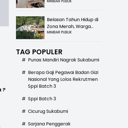
MIMBAR PUBLIK
Bolong! Bahaya Bagi
Pengendara
Belasan Tahun Hidup di
Zona Merah, Warga
MIMBAR PUBLIK
Kampung Nangewer
Purabaya Masih
Menanti Kepastian
TAG POPULER
Relokasi
#
Punas Mandiri Nagrak Sukabumi
#
Berapa Gaji Pegawai Badan Gizi
Nasional Yang Lolos Rekrutmen
Sppi Batch 3
 ?
#
Sppi Batch 3
#
Cicurug Sukabumi
#
Sarjana Penggerak