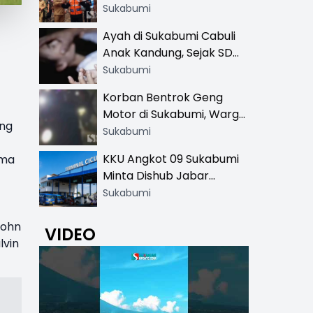
Resmi di 13 Lokasi Wisata,
Sukabumi
Petugas Pakai Rompi
Ayah di Sukabumi Cabuli
Khusus
Anak Kandung, Sejak SD
Hingga SMA
Sukabumi
Korban Bentrok Geng
Motor di Sukabumi, Warga
ng
dan Sopir Tangki
Sukabumi
Pertamina Kena Bacok
KKU Angkot 09 Sukabumi
ama
Minta Dishub Jabar
Tertibkan Trayek Ciawi-
Sukabumi
Cicurug: Ancam Mogok
Narik
John
VIDEO
lvin