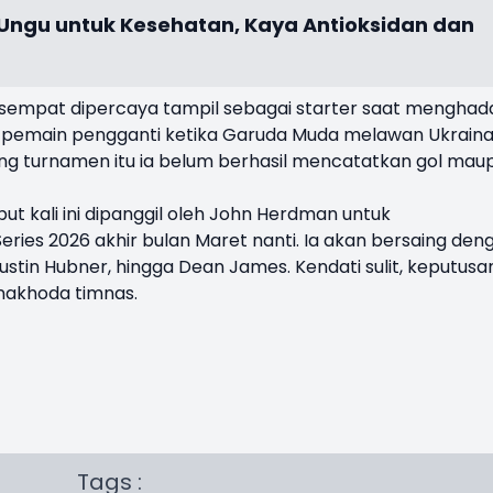
 Ungu untuk Kesehatan, Kaya Antioksidan dan
sempat dipercaya tampil sebagai starter saat menghad
i pemain pengganti ketika Garuda Muda melawan Ukraina
ang turnamen itu ia belum berhasil mencatatkan gol mau
t kali ini dipanggil oleh John Herdman untuk
ries 2026 akhir bulan Maret nanti. Ia akan bersaing den
ustin Hubner, hingga Dean James. Kendati sulit, keputusa
 nakhoda timnas.
Tags :