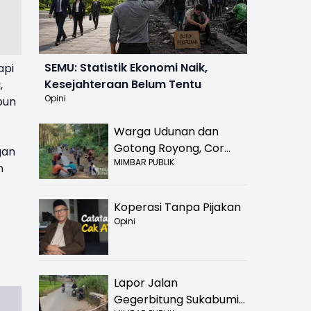
SEMU: Statistik Ekonomi Naik,
api
Kesejahteraan Belum Tentu
,
Opini
pun
Warga Udunan dan
Gotong Royong, Cor
gan
MIMBAR PUBLIK
Jalan Hancur di
n
Nyalindung Sukabumi
Koperasi Tanpa Pijakan
Opini
Lapor Jalan
Gegerbitung Sukabumi