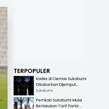
TERPOPULER
Kades di Ciemas Sukabumi
Dikabarkan Dijemput
Satnarkoba, Polisi
Sukabumi
Benarkan Ada Penindakan
Pemkab Sukabumi Mulai
Berlakukan Tarif Parkir