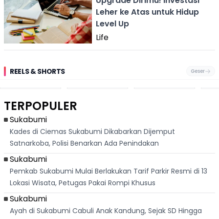
Upgrade Dirimu! Investasi
Leher ke Atas untuk Hidup
Level Up
Life
REELS & SHORTS
Geser
Pantai
Suami Nikita Willy
Kakek 90 Tahun
Fest
Cikembang,
Kembali Jadi
Kibarkan Bendera
San 
Destinasi Wisata
Sorotan, Imami
Merah Putih
Rib
Asri Di Sukabumi,
Salat Jumat Di
Sambil Nyanyikan
Berl
Hanya 40 Menit
Kanada
Lagu Indonesia
Dike
TERPOPULER
Dari
Raya
Ban
Palabuhanratu
Sukabumi
Kades di Ciemas Sukabumi Dikabarkan Dijemput
Satnarkoba, Polisi Benarkan Ada Penindakan
Sukabumi
Pemkab Sukabumi Mulai Berlakukan Tarif Parkir Resmi di 13
Lokasi Wisata, Petugas Pakai Rompi Khusus
Sukabumi
Ayah di Sukabumi Cabuli Anak Kandung, Sejak SD Hingga