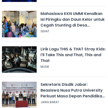
Mahasiswa KKN UMMI Kenalkan
Isi Piringku dan Daun Kelor untuk
Cegah Stunting di Desa
Calingcing
SEHAT
Lirik Lagu THIS & THAT Stray Kids:
I'll Take This and That, This and
That
MUSIK
Sekretaris Disdik Jabar:
Beasiswa Nusa Putra University
Perkuat Masa Depan Pendidikan
Jawa Barat
JAWA BARAT