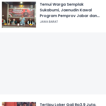
Temui Warga Semplak
Sukabumi, Jaenudin Kawal
Program Pemprov Jabar dan
Serap Aspirasi
JAWA BARAT
Tertipu Loker Gaji Rp3,9 Juta,